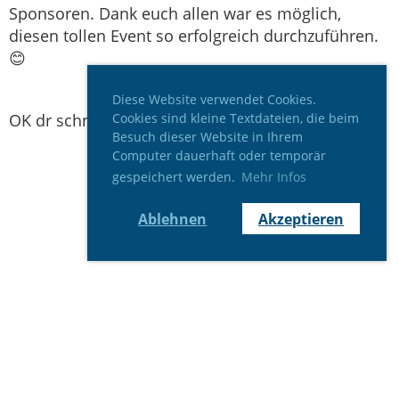
Sponsoren. Dank euch allen war es möglich,
diesen tollen Event so erfolgreich durchzuführen.
😊
Diese Website verwendet Cookies.
OK dr schnällst Arleser 2025
Cookies sind kleine Textdateien, die beim
Besuch dieser Website in Ihrem
Computer dauerhaft oder temporär
gespeichert werden.
Mehr Infos
Ablehnen
Akzeptieren