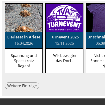
Eierleset in Arlese
Turnevent 2025
16.04.2026
15.11.2025
05.09
Spannung und
- Wir bewegten
Nicht 
Spass trotz
das Dorf -
Sonne st
Regen!

Weitere Einträge