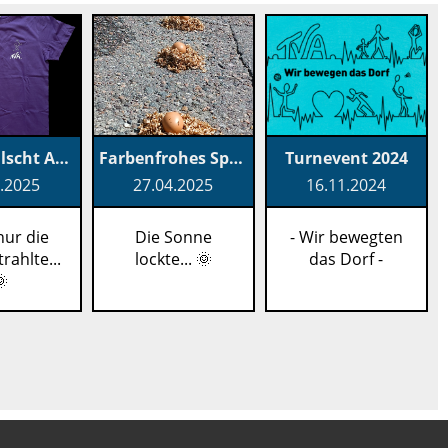
Dr schnällscht Arleser 2025
Farbenfrohes Spektakel am Eierleset in Arlese
Turnevent 2024
.2025
27.04.2025
16.11.2024
nur die
Die Sonne
- Wir bewegten
rahlte...
lockte... 🌞
das Dorf -
