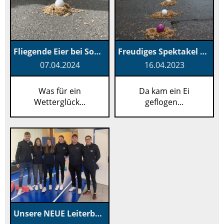
Fliegende Eier bei Sonnenschein
Freudiges Spektakel am Eierleset
07.04.2024
16.04.2023
Was für ein
Da kam ein Ei
Wetterglück...
geflogen...
Unsere NEUE Leiterbekleidung ist da !!!!!!! 🙂